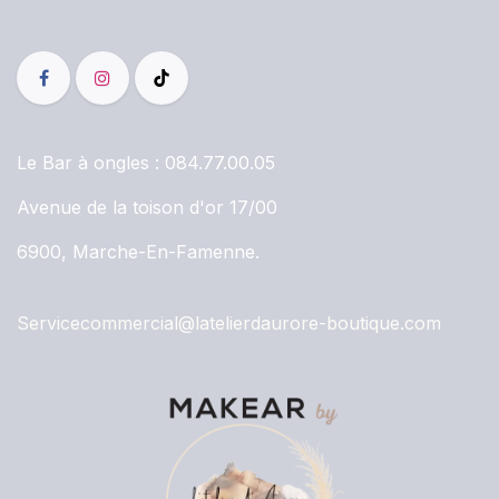
Le Bar à ongles :
084.77.00.05
Avenue de la toison d'or 17/00
6900, Marche-En-Famenne.
Servicecommercial@latelierdaurore-boutique.com