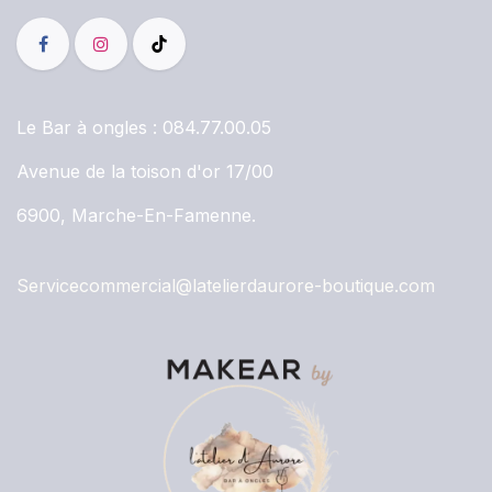
Le Bar à ongles :
084.77.00.05
Avenue de la toison d'or 17/00
6900, Marche-En-Famenne.
Servicecommercial@latelierdaurore-boutique.com