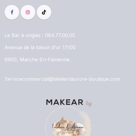
Le Bar à ongles :
084.77.00.05
Avenue de la toison d'or 17/00
6900, Marche-En-Famenne.
Servicecommercial@latelierdaurore-boutique.com