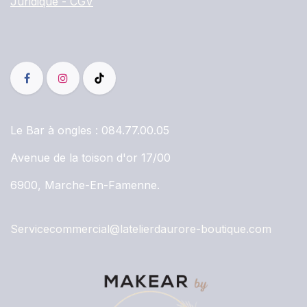
Juridique - CGV
Le Bar à ongles :
084.77.00.05
Avenue de la toison d'or 17/00
6900, Marche-En-Famenne.
Servicecommercial@latelierdaurore-boutique.com