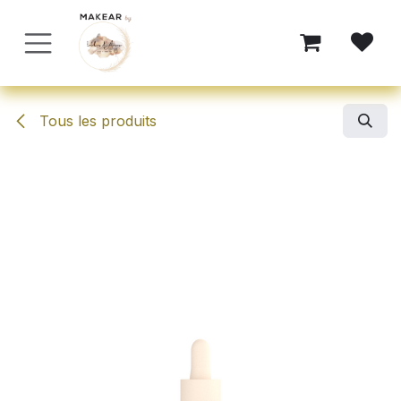
Se rendre au contenu
Tous les produits