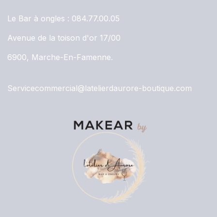
Le Bar à ongles :
084.77.00.05
Avenue de la toison d'or 17/00
6900, Marche-En-Famenne.
Servicecommercial@latelierdaurore-boutique.com