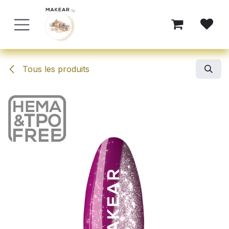
Se rendre au contenu
Tous les produits