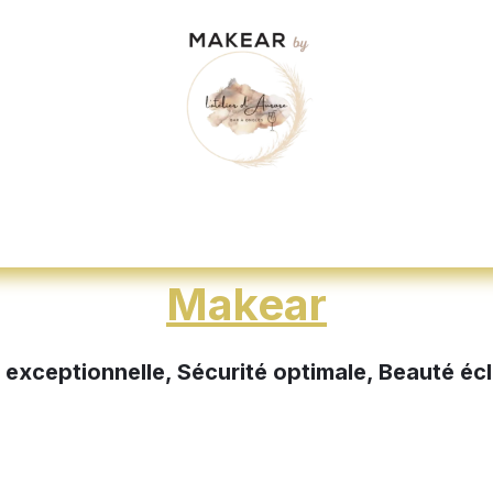
dez-vous
"Je veux me former"
Nos d
Makear
 exceptionnelle, Sécurité optimale, Beauté éc