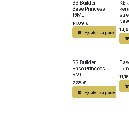
BB Builder
KER
Base Princess
kera
15ML
str
bas
14,09
€
13,
Ajouter au panier
BB Builder
Bas
Base Princess
15m
8ML
11,16
7,85
€
Ajouter au panier