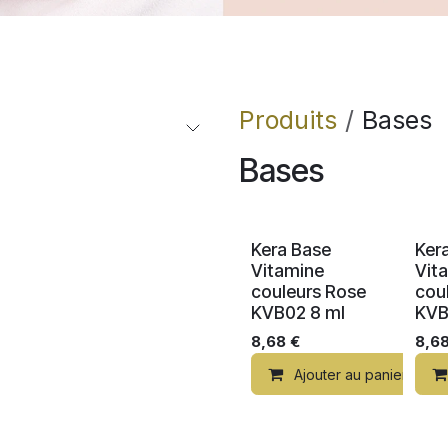
Produits
Bases
Bases
Nouveau !
Kera Base
Ker
Vitamine
Vit
couleurs Rose
cou
KVB02 8 ml
KVB
8,68
€
8,6
Ajouter au panier