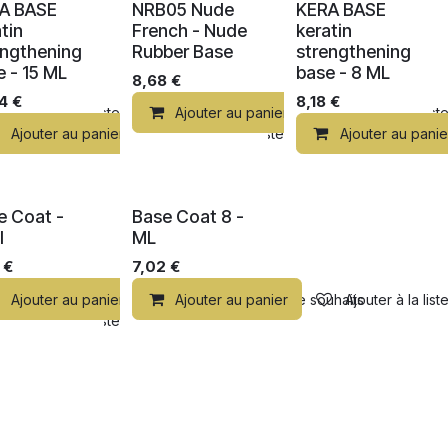
A BASE
NRB05 Nude
KERA BASE
tin
French - Nude
keratin
engthening
Rubber Base
strengthening
e - 15 ML
base - 8 ML
8,68
€
64
€
8,18
€
Ajouter à la liste de souhaits
Ajouter au panier
Ajouter à la lis
Ajouter au panier
Ajouter à la liste de souhaits
Ajouter au panie
e Coat -
Base Coat 8 -
l
ML
€
7,02
€
Ajouter au panier
Ajouter au panier
Ajouter à la liste de souhaits
Ajouter à la lis
Ajouter à la liste de souhaits