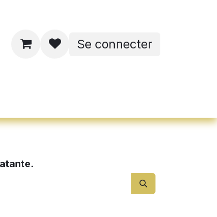
Se connecter
ates de formations
latante.