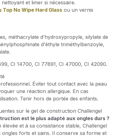
nettoyant et limer si nécessaire.
u Top No Wipe Hard Glass
ou un vernis
s, méthacrylate d'hydroxypropyle, silylate de
phénylphosphinate d'éthyle triméthylbenzoyle,
late.
7499, CI 14700, CI 77891, CI 47000, CI 42090.
té
ofessionnel. Éviter tout contact avec la peau
voquer une réaction allergique. En cas
utilisation. Tenir hors de portée des enfants.
entes sur le gel de construction Challengel
truction est le plus adapté aux ongles durs ?
 élevée et à sa consistance stable, Challengel
s ongles forts et sains. Il conserve sa forme et