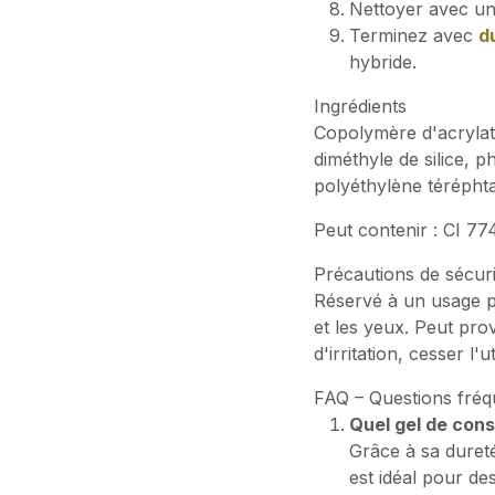
Nettoyer avec un 
Terminez avec
d
hybride.
Ingrédients
Copolymère d'acrylate
diméthyle de silice, 
polyéthylène téréphta
Peut contenir : CI 7
Précautions de sécuri
Réservé à un usage pr
et les yeux. Peut pro
d'irritation, cesser l'
FAQ – Questions fréqu
Quel gel de cons
Grâce à sa dureté
est idéal pour de