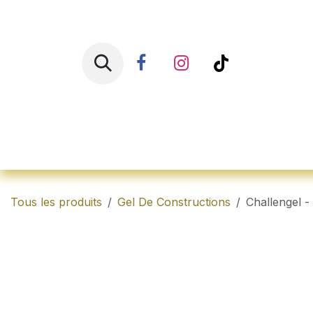
Se rendre au contenu
Accueil
Shop
Ren
Tous les produits
Gel De Constructions
Challengel -