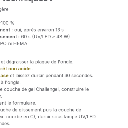
gère
–100 %
ment :
oui, après environ 13 s
sement :
60 s (UV/LED ≥ 48 W)
PO ni HEMA
 et dégraisser la plaque de l'ongle.
rêt non acide
.
Base
et laissez durcir pendant 30 secondes.
à l'ongle.
e couche de gel Challengel, construire le
r.
ent le formulaire.
uche de glissement puis la couche de
ex, courbe en C), durcir sous lampe UV/LED
ndes.