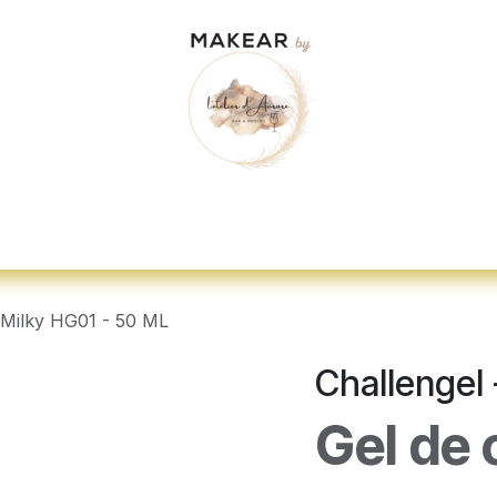
dez-vous
"Je veux me former"
Nos d
 Milky HG01 - 50 ML
Challengel 
Gel de 