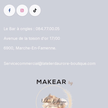
Le Bar à ongles :
084.77.00.05
Avenue de la toison d'or 17/00
6900, Marche-En-Famenne.
Servicecommercial@latelierdaurore-boutique.com