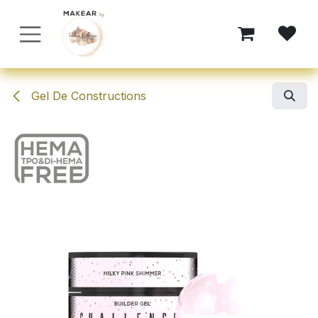
Se rendre au contenu
Gel De Constructions