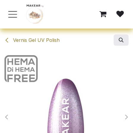
Se rendre au contenu
Vernis Gel UV Polish