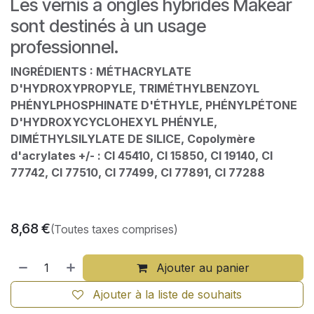
Les vernis à ongles hybrides Makear
sont destinés à un usage
professionnel.
INGRÉDIENTS : MÉTHACRYLATE
D'HYDROXYPROPYLE, TRIMÉTHYLBENZOYL
PHÉNYLPHOSPHINATE D'ÉTHYLE, PHÉNYLPÉTONE
D'HYDROXYCYCLOHEXYL PHÉNYLE,
DIMÉTHYLSILYLATE DE SILICE, Copolymère
d'acrylates +/- : CI 45410, CI 15850, CI 19140, CI
77742, CI 77510, CI 77499, CI 77891, CI 77288
8,68
€
(Toutes taxes comprises)
Ajouter au panier
Ajouter à la liste de souhaits