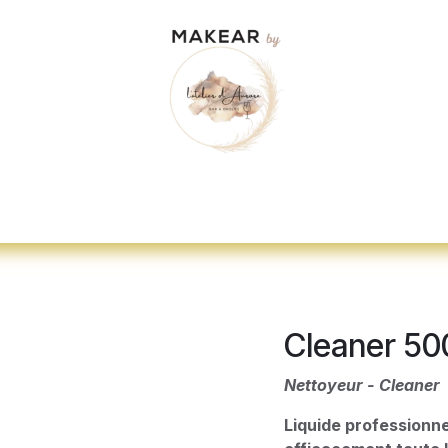
dez-vous
"Je veux me former"
Nos d
Cleaner 50
Nettoyeur - Cleaner
Liquide professionne