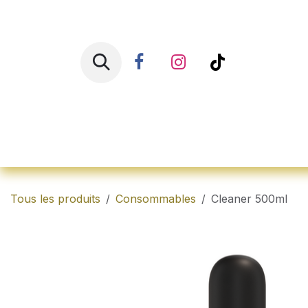
Se rendre au contenu
Accueil
Shop
Ren
Tous les produits
Consommables
Cleaner 500ml