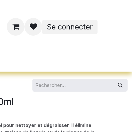
Se connecter
ates de formations
0ml
l pour nettoyer et dégraisser Il élimine