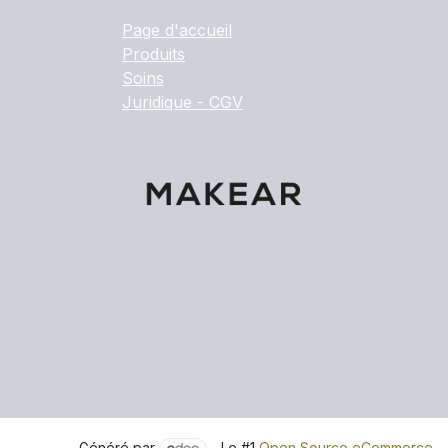
Page d'accueil
Produits
Soins
Juridique - CGV
Généré par
- Le #1
Open Source eCommerce