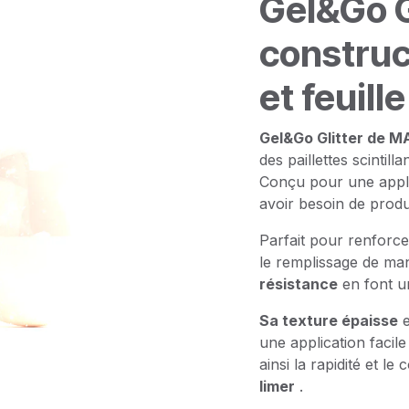
Gel&Go Gl
construc
et feuil
Gel&Go Glitter de 
des paillettes scintil
Conçu pour une appli
avoir besoin de produ
Parfait pour renforcer
le remplissage de ma
résistance
en font un
Sa texture épaisse
e
une application facil
ainsi la rapidité et le
limer
.