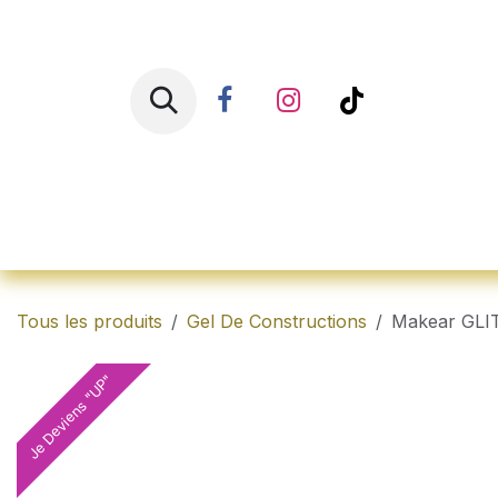
Se rendre au contenu
Accueil
Shop
Ren
Tous les produits
Gel De Constructions
Makear GLI
Je Deviens "UP"