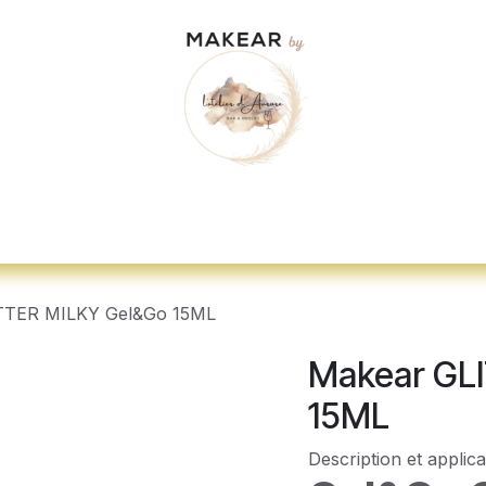
dez-vous
"Je veux me former"
Nos d
TTER MILKY Gel&Go 15ML
Makear GL
15ML
Description et applica