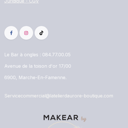
Juridique - CGV
Le Bar à ongles :
084.77.00.05
Avenue de la toison d'or 17/00
6900, Marche-En-Famenne.
Servicecommercial@latelierdaurore-boutique.com