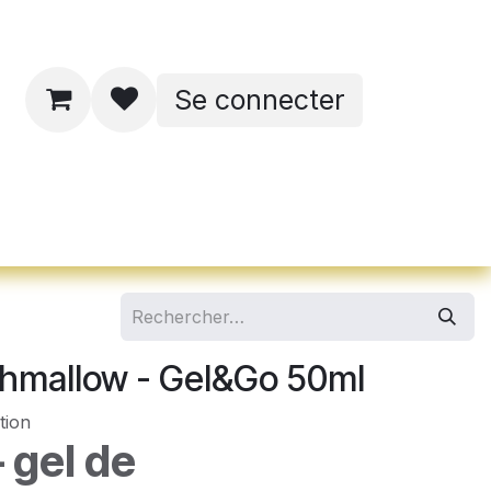
Se connecter
ates de formations
hmallow - Gel&Go 50ml
tion
 gel de