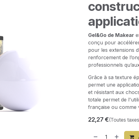
construc
applicat
Gel&Go de Makear
es
conçu pour accélérer l
pour les extensions d
renforcement de l’ong
professionnels qu’au
Grâce à sa texture épa
permet une applicatio
et résistant aux choc
totale permet de l'u
française ou comme ve
22,27
€
(Toutes taxe