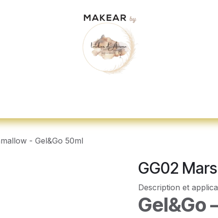
dez-vous
"Je veux me former"
Nos d
mallow - Gel&Go 50ml
GG02 Mars
Description et applica
Gel&Go –