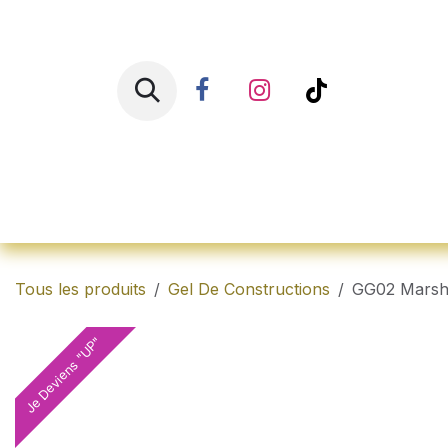
Se rendre au contenu
Accueil
Shop
Ren
Tous les produits
Gel De Constructions
GG02 Marsh
Je Deviens "UP"