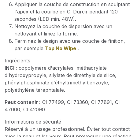
Appliquer la couche de construction en sculptant
l'apex et la courbe en C. Durcir pendant 120
secondes (LED min. 48W).
Nettoyez la couche de dispersion avec un
nettoyant et limez la forme.
Terminez le design avec une couche de finition,
par exemple
Top No Wipe
.
Ingrédients
INCI :
copolymère d'acrylates, méthacrylate
d'hydroxypropyle, silylate de diméthyle de silice,
phénylphosphinate d'éthyltriméthylbenzoyle,
polyéthylène téréphtalate.
Peut contenir :
CI 77499, CI 73360, CI 77891, CI
47000, CI 42090.
Informations de sécurité
Réservé à un usage professionnel. Éviter tout contact
avec la peau et les yeux. Peut provoquer une réaction