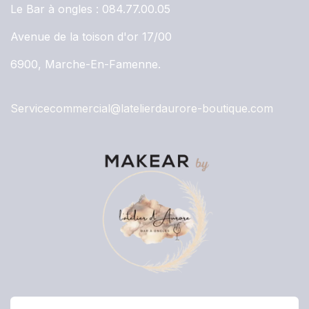
Le Bar à ongles :
084.77.00.05
Avenue de la toison d'or 17/00
6900, Marche-En-Famenne.
Servicecommercial@latelierdaurore-boutique.com