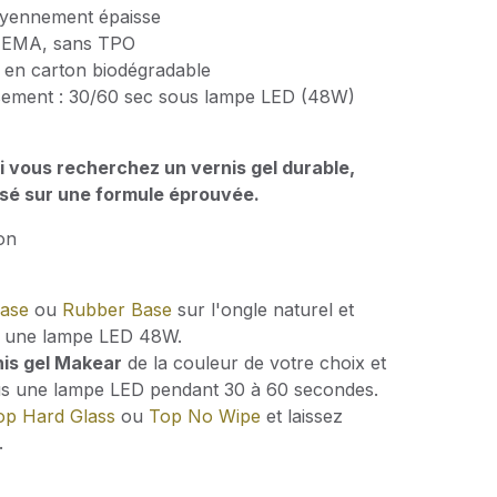
oyennement épaisse
HEMA, sans TPO
e en carton biodégradable
sement : 30/60 sec sous lampe LED (48W)
i vous recherchez un vernis gel durable,
basé sur une formule éprouvée.
ion
Base
ou
Rubber Base
sur l'ongle naturel et
ns une lampe LED 48W.
nis gel Makear
de la couleur de votre choix et
ous une lampe LED pendant 30 à 60 secondes.
op Hard Glass
ou
Top No Wipe
et laissez
.