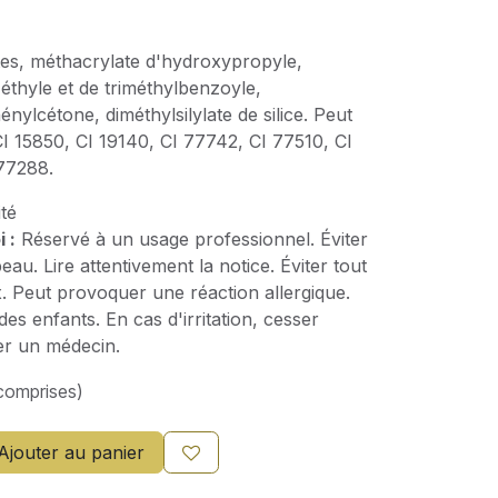
es, méthacrylate d'hydroxypropyle,
éthyle et de triméthylbenzoyle,
ylcétone, diméthylsilylate de silice. Peut
CI 15850, CI 19140, CI 77742, CI 77510, CI
77288.
té
 :
Réservé à un usage professionnel. Éviter
eau. Lire attentivement la notice. Éviter tout
. Peut provoquer une réaction allergique.
es enfants. En cas d'irritation, cesser
lter un médecin.
comprises)
Ajouter au panier