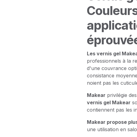
Couleurs
applicati
éprouvé
Les vernis gel Make
professionnels à la r
d'une couvrance opti
consistance moyenneme
noient pas les cuticul
Makear
privilégie de
vernis gel Makear
s
contiennent pas les in
Makear propose plu
une utilisation en sal