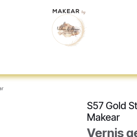
dez-vous
"Je veux me former"
Nos d
ar
S57 Gold St
Makear
Vernis g