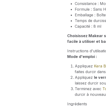
Consistance : M
Formule : Sans 
Emballage : Boît
Temps de durcis
Capacité : 8 ml
Choisissez Makear s
facile à utiliser et 
Instructions d'utilisat
Mode d'emploi :
Appliquez
Kera 
faites durcir da
Appliquez
le ver
laissez durcir s
Terminez avec
T
durcir à nouveau
Ingrédients