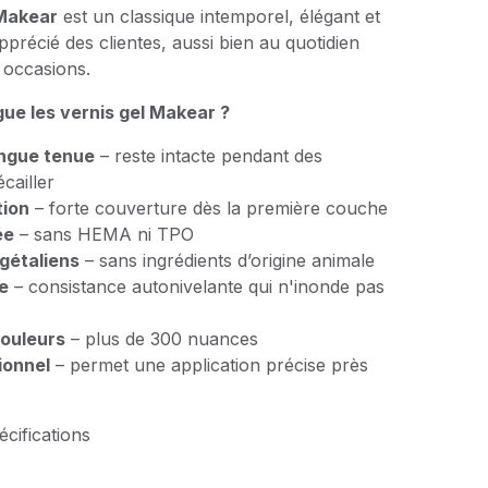
 Makear
est un classique intemporel, élégant et
 apprécié des clientes, aussi bien au quotidien
 occasions.
gue les vernis gel Makear ?
ngue tenue
– reste intacte pendant des
cailler
tion
– forte couverture dès la première couche
ée
– sans HEMA ni TPO
gétaliens
– sans ingrédients d’origine animale
le
– consistance autonivelante qui n'inonde pas
couleurs
– plus de 300 nuances
ionnel
– permet une application précise près
écifications