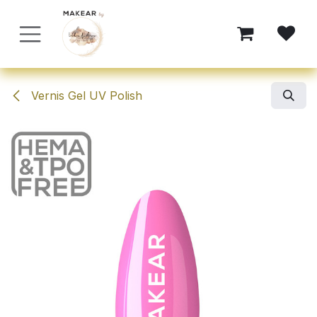
Se rendre au contenu
Vernis Gel UV Polish