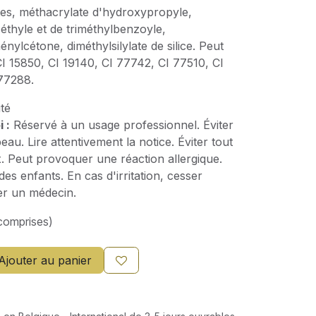
es, méthacrylate d'hydroxypropyle,
éthyle et de triméthylbenzoyle,
ylcétone, diméthylsilylate de silice. Peut
CI 15850, CI 19140, CI 77742, CI 77510, CI
77288.
té
 :
Réservé à un usage professionnel. Éviter
eau. Lire attentivement la notice. Éviter tout
. Peut provoquer une réaction allergique.
es enfants. En cas d'irritation, cesser
lter un médecin.
comprises)
Ajouter au panier