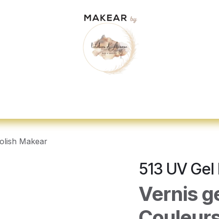
dez-vous
"Je veux me former"
Nos d
olish Makear
513 UV Gel
Vernis g
Couleurs