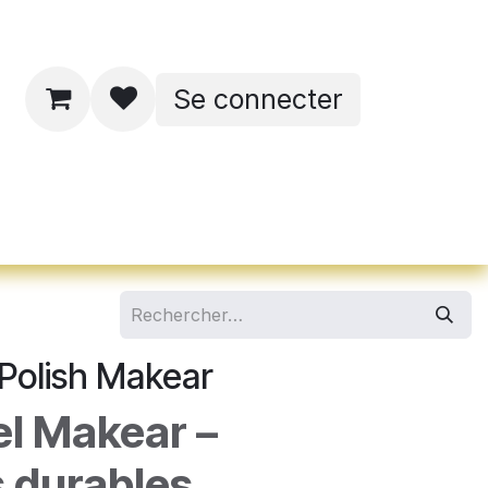
Se connecter
ates de formations
 Polish Makear
el Makear –
 durables,