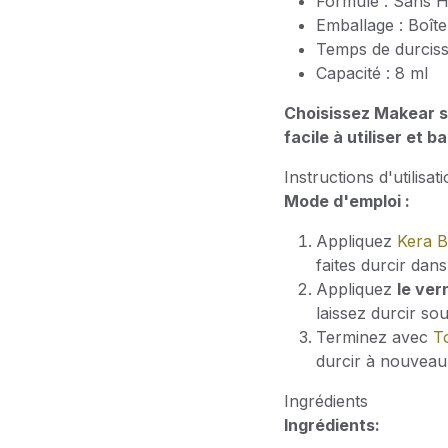
Formule : Sans 
Emballage : Boît
Temps de durcis
Capacité : 8 ml
Choisissez Makear s
facile à utiliser et 
Instructions d'utilisat
Mode d'emploi :
Appliquez
Kera 
faites durcir da
Appliquez
le ver
laissez durcir s
Terminez avec
T
durcir à nouveau
Ingrédients
Ingrédients: