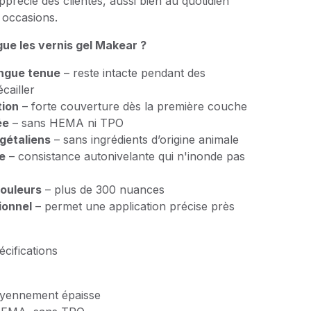
 apprécié des clientes, aussi bien au quotidien
 occasions.
gue les vernis gel Makear ?
ngue tenue
– reste intacte pendant des
cailler
tion
– forte couverture dès la première couche
ée
– sans HEMA ni TPO
gétaliens
– sans ingrédients d’origine animale
le
– consistance autonivelante qui n'inonde pas
couleurs
– plus de 300 nuances
ionnel
– permet une application précise près
écifications
oyennement épaisse