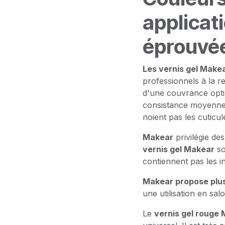
applicati
éprouvé
Les vernis gel Make
professionnels à la r
d'une couvrance opti
consistance moyenneme
noient pas les cuticul
Makear
privilégie de
vernis gel Makear
s
contiennent pas les in
Makear propose plu
une utilisation en sal
Le
vernis gel rouge