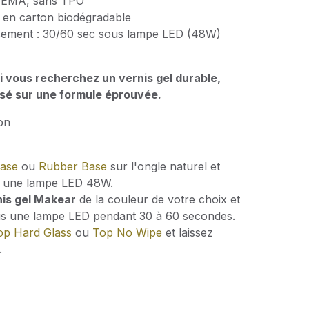
HEMA, sans TPO
e en carton biodégradable
sement : 30/60 sec sous lampe LED (48W)
i vous recherchez un vernis gel durable,
basé sur une formule éprouvée.
ion
Base
ou
Rubber Base
sur l'ongle naturel et
ns une lampe LED 48W.
nis gel Makear
de la couleur de votre choix et
ous une lampe LED pendant 30 à 60 secondes.
op Hard Glass
ou
Top No Wipe
et laissez
.