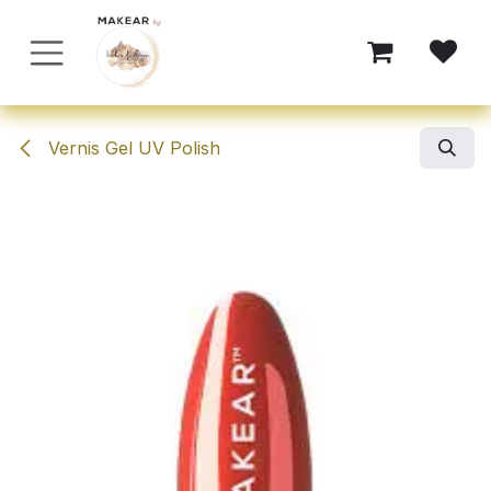
Se rendre au contenu
Vernis Gel UV Polish